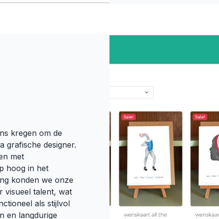
ans kregen om de
 grafische designer.
ken met
p hoog in het
ing konden we onze
visueel talent, wat
tioneel als stijlvol
en en langdurige