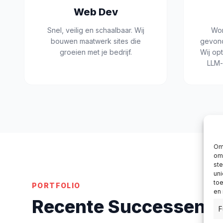
Web Dev
Snel, veilig en schaalbaar. Wij
Wor
bouwen maatwerk sites die
gevond
groeien met je bedrijf.
Wij op
LLM-
Om 
om 
st
uni
toe
PORTFOLIO
en
Recente Successen
F