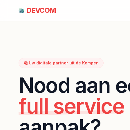
DEVCOM
🚀 Uw digitale partner uit de Kempen
Nood aan e
full service
aanpak?