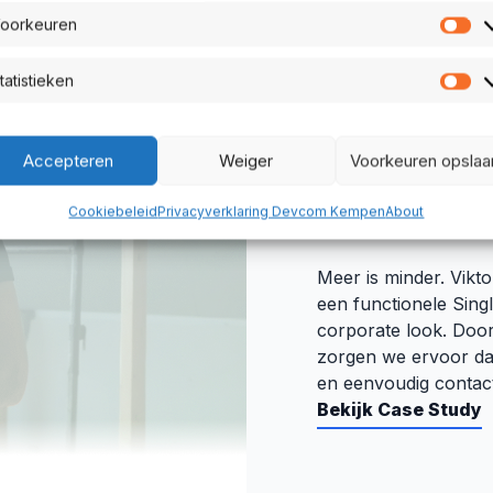
oorkeuren
Vo
tatistieken
St
CORPORATE
SEO
Accepteren
Weiger
Voorkeuren opslaa
Metrion B
Cookiebeleid
Privacyverklaring Devcom Kempen
About
Meer is minder. Vikto
een functionele Sing
corporate look. Door
zorgen we ervoor dat
en eenvoudig conta
Bekijk Case Study