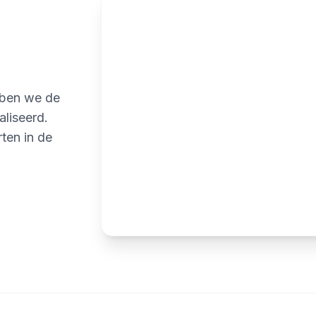
ben we de
liseerd.
rten in de