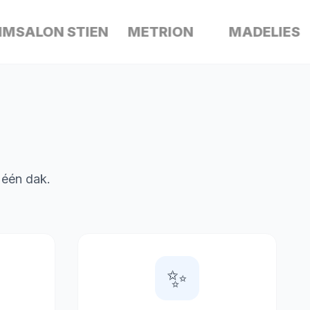
ALON STIEN
METRION
MADELIES
CH
r één dak.
✨