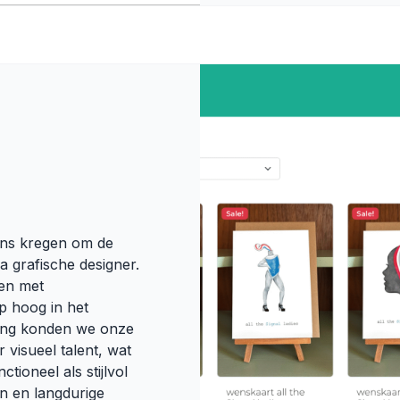
ans kregen om de
 grafische designer.
ken met
p hoog in het
ing konden we onze
visueel talent, wat
tioneel als stijlvol
en en langdurige