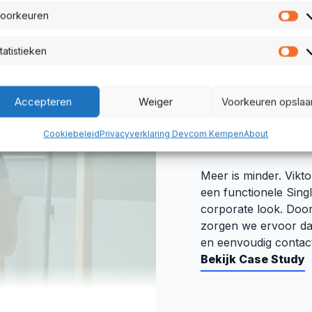
oorkeuren
Vo
tatistieken
St
CORPORATE
SEO
Accepteren
Weiger
Voorkeuren opslaa
Metrion B
Cookiebeleid
Privacyverklaring Devcom Kempen
About
Meer is minder. Vikto
een functionele Sing
corporate look. Door
zorgen we ervoor dat
en eenvoudig conta
Bekijk Case Study