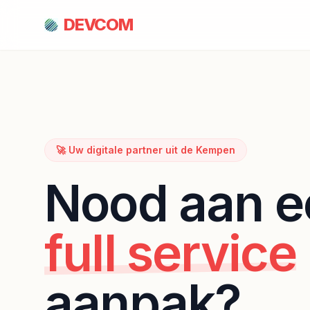
DEVCOM
🚀 Uw digitale partner uit de Kempen
Nood aan e
full service
aanpak?