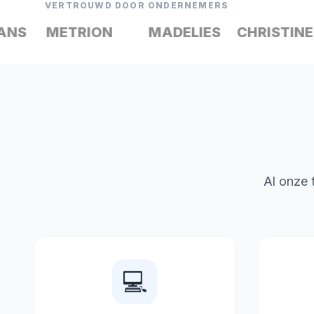
VERTROUWD DOOR ONDERNEMERS
S
METRION
MADELIES
CHRISTINE LE
Al onze t
💻