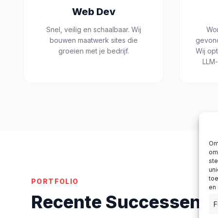
Web Dev
Snel, veilig en schaalbaar. Wij
Wor
bouwen maatwerk sites die
gevond
groeien met je bedrijf.
Wij op
LLM-
Om 
om 
st
uni
toe
PORTFOLIO
en
Recente Successen
F