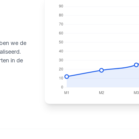
ben we de
liseerd.
rten in de