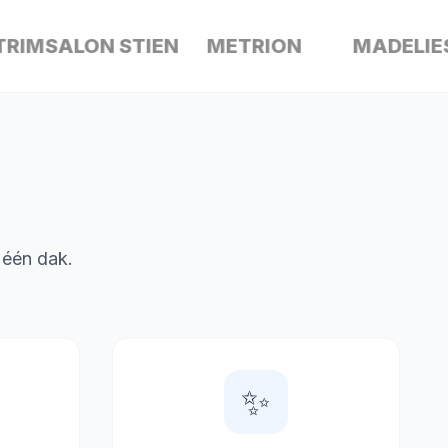
MSALON STIEN
METRION
MADELIES
r één dak.
✨